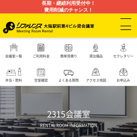
長期・継続利用受付中！
費用削減のチャンス！
会議室一覧
ご利用料金
簡単見積り
貸出備品
セクレタリー
弁当・飲料
空室確認
よくある質問
アクセス地図
お申込み
2315会議室
RENTAL ROOM INFORMATION