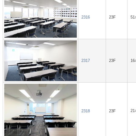
2316
23F
51
2317
23F
16
21
2318
23F