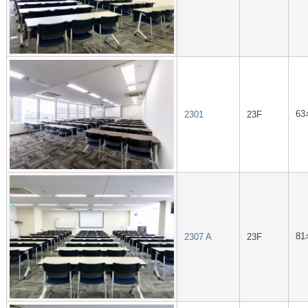
63
2301
23F
81
2307 A
23F