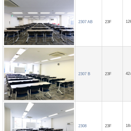
12
2307 AB
23F
42
2307 B
23F
18
2308
23F