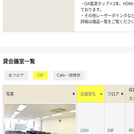
・OA電源タップ×2本、HDM
ております。
・その他レーザーポインタな
詳細は備品一覧をご覧くださ
貸会議室一覧
全フロア
23F
Cafe・喫煙所
収
写真
会議室名
フロア
ス
42
2300
23F