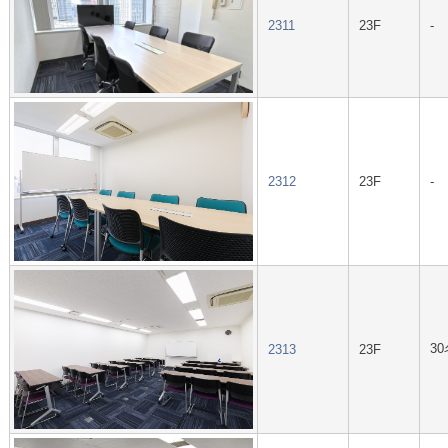
2311
23F
-
2312
23F
-
30
2313
23F